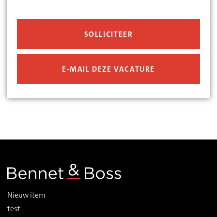
Nieuw item
test