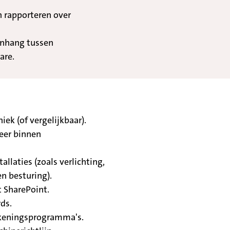
 rapporteren over
enhang tussen
are.
ek (of vergelijkbaar).
neer binnen
llaties (zoals verlichting,
en besturing).
 SharePoint.
ds.
ekeningsprogramma's.