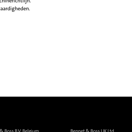
hinerichtlijn.
vaardigheden.
& Boss B.V. Belgium
Bennet & Boss UK Ltd.