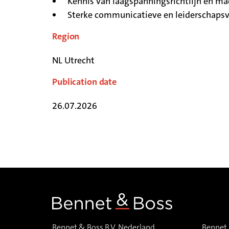
Kennis van laagspanningsrichtlijn en mac
Sterke communicatieve en leiderschaps
Region
NL Utrecht
Publication date
26.07.2026
Bennet & Boss B.V. Nederland
Bennet 