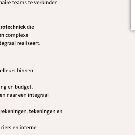
inaire teams te verbinden
trotechniek
die
 en complexe
egraal realiseert.
elleurs binnen
ing en budget.
en naar een integraal
erekeningen, tekeningen en
iers en interne